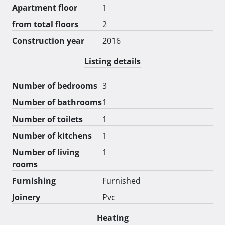
Apartment floor
1
kotlovnice, dva velika stana te okucnice s vrtom i 
vocnjakom.

from total floors
2
Cijena za cijeli objekt na upit.

Construction year
2016
Stan je idealan za obiteljski život, pružajući udobnost, 
Listing details
funkcionalnost i mirnu lokaciju, a uz sve to ima i 
dodatne mogućnosti za energetske uštede.

Number of bedrooms
3
Number of bathrooms
1
Ne propustite priliku! Kontaktirajte nas i zakazite 
razgledavanje-maja.rusmir@gmail.com  
Number of toilets
1
Number of kitchens
1
Number of living
1
rooms
Furnishing
Furnished
Joinery
Pvc
Heating