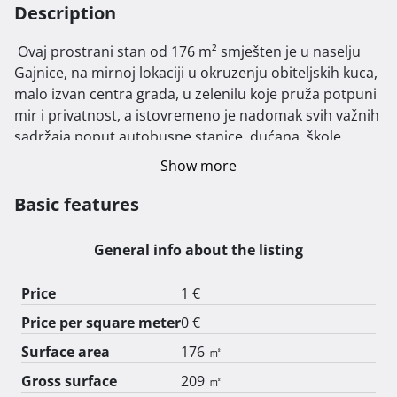
Description
 Ovaj prostrani stan od 176 m² smješten je u naselju 
Gajnice, na mirnoj lokaciji u okruzenju obiteljskih kuca, 
malo izvan centra grada, u zelenilu koje pruža potpuni 
mir i privatnost, a istovremeno je nadomak svih važnih 
sadržaja poput autobusne stanice, dućana, škole, 
vrtića, doktora i ljekarne.

Show more
Stan je izgrađen 2016. godine i opremljen je podnim 
Basic features
grijanjem i prozorima s troslojnim staklom što 
osigurava udobnost tijekom cijele godine. Uz to, prosle 
General info about the listing
godine je izraden projekt za postavljanje solarnih 
panela.

Price
1 €
Price per square meter
0 €
Također, postoji mogućnost kupnje cijele zgrade, što 
otvara prilike za investitore ili one koji žele veći 
Surface area
176 ㎡
prostor. Poslovno stambena zgrada sastoji se od 
Gross surface
209 ㎡
garaze i spremista, poslovnog prostora, podruma, 