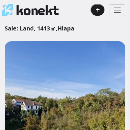
Sale:
Land,
1413㎡,
Hlapa