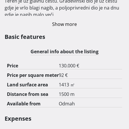
Teren je uz glavnu cestu. Građevinski dio je uz cestu 
gdje je vrlo blagi nagib, a poljoprivredni dio je na dnu 
gdje je nagib malo veći.

Zemljište je zaraslo, ali nema debljih stabala tako da se 
Show more
može relativno lako očistiti.

Basic features
Prvi kontakt na WhatsApp jer sam često nedostupan.

095 866 4653 
General info about the listing
Price
130.000 €
Price per square meter
92 €
Land surface area
1413 ㎡
Distance from sea
1500 m
Available from
Odmah
Expenses