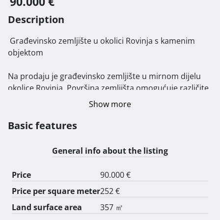
90.000 €
Description
 Građevinsko zemljište u okolici Rovinja s kamenim 
objektom

Na prodaju je građevinsko zemljište u mirnom dijelu 
okolice Rovinja. Površina zemljišta omogućuje različite 
mogućnosti gradnje, a na parceli se nalazi kamena 
Show more
kućica od 72 m², koja zahtijeva adaptaciju.

Basic features
Zemljište je infrastrukturno opremljeno – priključci za 
struju i vodu su već spojeni. Smješteno je u blizini 
General info about the listing
ceste, što osigurava dobru pristupačnost i povezanost 
s gradom i obližnjim sadržajima.

Price
90.000 €
Price per square meter
252 €
Ova nekretnina predstavlja izvrsnu priliku za investiciju 
ili stvaranje vlastitog doma u prirodnom okruženju, s 
Land surface area
357 ㎡
blizinom Rovinja i svih njegovih pogodnosti. 