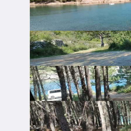
Šilo
Primorsko-goranska županija
30.000 €
Description
 Prodajem plac u prekrasnoj prirodnoj uvali Murvenica u neposrednoj blizini Šila. Mir i tišina udaljena pola 
kilometra od prekrasnog Šila. Velika šljunčana 
idealnim za uživanje i spokojnim odmorom. Pa
nekretninu kojoj vrijednost konstantno raste. 

Cijena po dogovoru 
Basic features
General info about the listing
Price
30.000 €