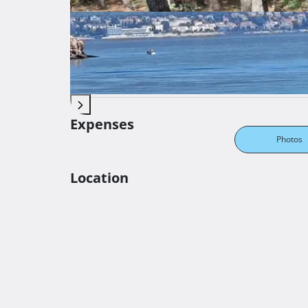
Price per square
100 €
meter
Land surface area
300 ㎡
Distance from sea
100 m
Available from
Odmah
Expenses
Photos
Location