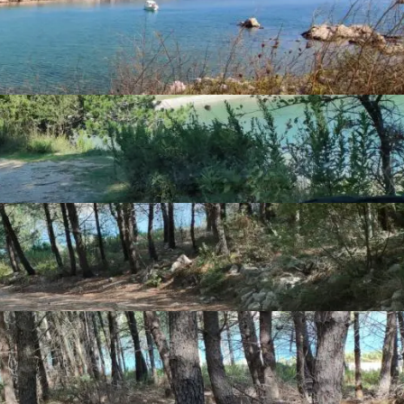
plaža i male lučice u uvali za privez čamca čine ovo mjesto 
rcela ima i pristupnu cestu. Super uložen novac u 
Show more