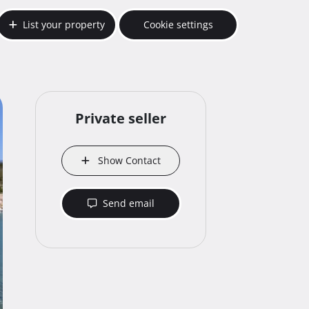
List your property
Cookie settings
Private seller
Show Contact
Send email