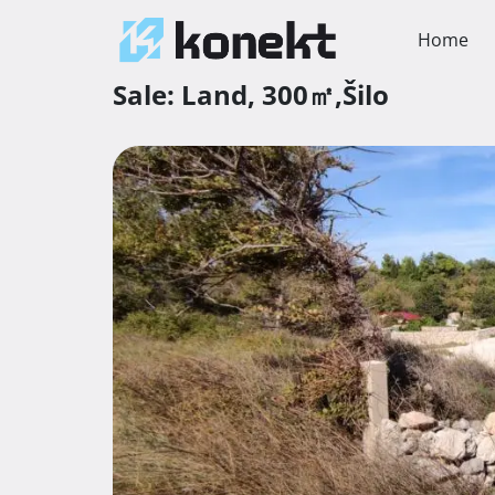
Home
Sale:
Land,
300㎡,
Šilo