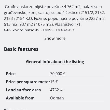
 Građevinsko zemljište površine 4.762 m2, nalazi se u 
građevinskoj zoni, sastoji se od 4 čestice (2151/2, 2152, 
2153 i 2154 K.O. Fužine, pojedinačne površine 2237 m2, 
513 m2, 937 m2 i 1075 m2). Vlasništvo 1/1.

GPS koordinate: 45.314995, 14.674912

Idejni projekt u privitku prema mogućoj parcelaciji u 3 
Show more
građevinska zemljišta. Na svakih 1200 m2 dopuštena je 
gradnja slobodno stojeće građevine do max. 60 m2 
Basic features
tlocrtne površine, dvije nadzemne etaže (druga etaža 
obavezno potkrovlje), ograde trebaju biti zelene ili 
General info about the listing
drvene kao i kombinacija drveta i zelenila. 
Arhitektonsko oblikovanje građevina, oblikovanje 
Price
70.000 €
fasada i krovišta, te upotrebljeni građevinski materijali 
Price per square meter
15 €
moraju biti primjereni tradicionalnoj gradnji (Gorski 
kotar). Moguća je izgradnja drvenih građevina kao i 
Land surface area
4762 ㎡
montažnih drvenih kuća. Cijena 15 €/m2.

Available from
Odmah