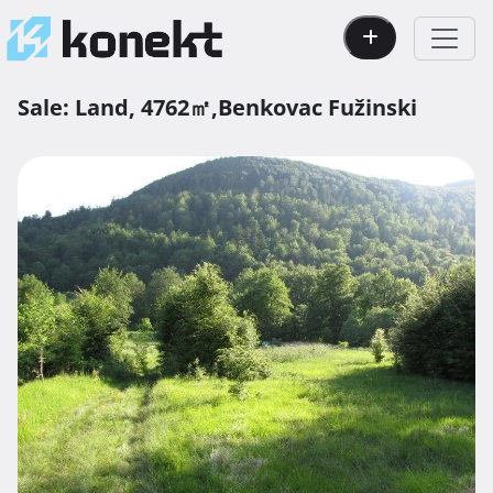
Sale:
Land,
4762㎡,
Benkovac Fužinski