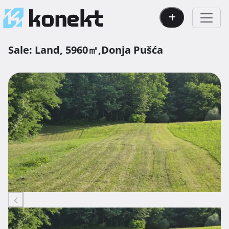
Sale:
Land,
5960㎡,
Donja Pušća