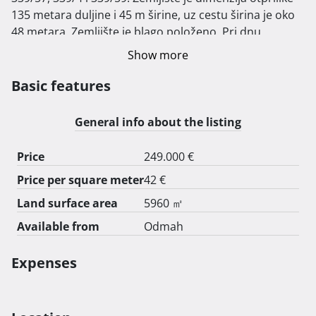
135 metara duljine i 45 m širine, uz cestu širina je oko 
48 metara. Zemljište je blago položeno. Pri dnu 
zemljišta nalazi se manja šuma i izvor vode. Prema 
Show more
prostornom planu općine Donja Pušća zemljište je 
građevinsko, stambene i mješovite namjene. 
Basic features
General info about the listing
Price
249.000 €
Price per square meter
42 €
Land surface area
5960 ㎡
Available from
Odmah
Expenses