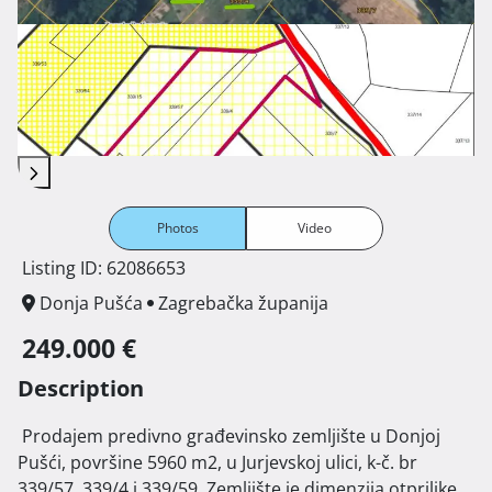
Photos
Video
Listing ID: 62086653
Donja Pušća
Zagrebačka županija
249.000 €
Description
 Prodajem predivno građevinsko zemljište u Donjoj 
Pušći, površine 5960 m2, u Jurjevskoj ulici, k-č. br 
339/57, 339/4 i 339/59. Zemljište je dimenzija otprilike 