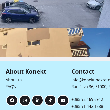
Street View
About Konekt
Contact
Video
About us
info@konekt-nekretn
FAQ's
Radićeva 36, 51000, R
+385 92 169 6912
+385 91 442 1888