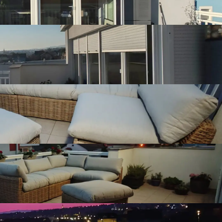
Postoji mogućnost kupnje garaže površine 11 m², ali nije
obavezno
ony