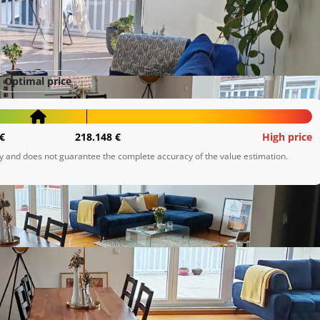
Optimal price
€
218.148 €
High price
ly and does not guarantee the complete accuracy of the value estimation.
s predivnim pogledom na Sljeme.

 spavaće sobe, kupaonice s wc-om, prostranog dnevnog 