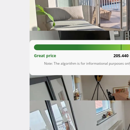
Gornja Dubrava
Grad Zagreb
210.000 €
Great price
205.440 
Note: The algorithm is for informational purposes on
Description
 U mirnoj slijepoj ulici na 2. katu stambene zgrade s ukupno 7 stanova, prodaje se potpuno namješten 
dvosobni stan površine 65 m² i terase 20 m² 
Stan se sastoji od ulaznog prostora/hodnika,
boravka, blagovaonice i kuhinje.
