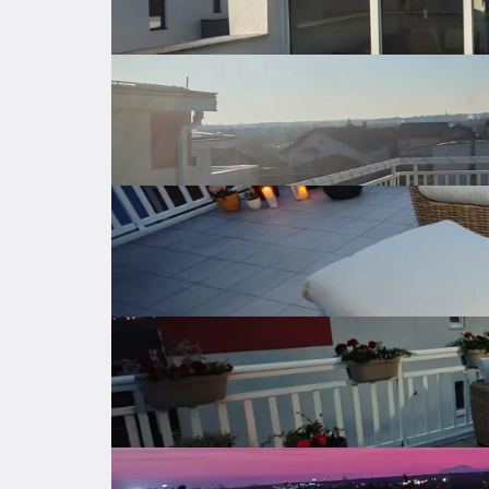
Energy class
C
Central
Heating
Air condition
Natural gas
Public parking
Parking
Private parking
Storage
Innter staircase
Balc
Property amenities
Expenses