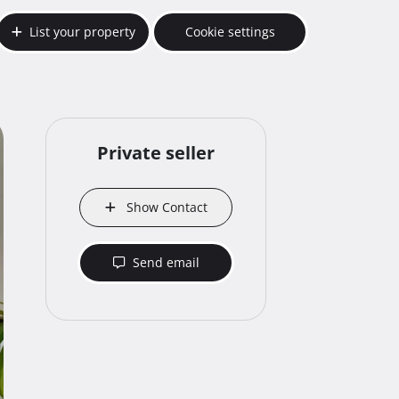
List your property
Cookie settings
Private seller
Show Contact
Send email