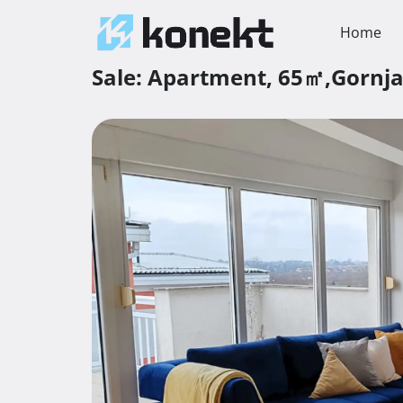
Home
Sale:
Apartment,
65㎡,
Gornj