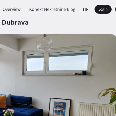
Overview
Konekt Nekretnine Blog
HR
Login
a Dubrava