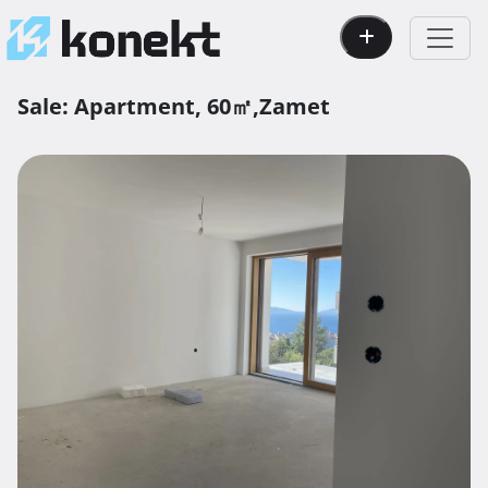
Sale:
Apartment,
60㎡,
Zamet