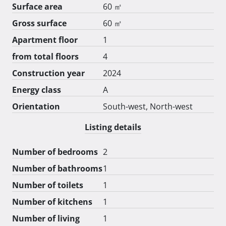
Za sve dodatne informacije o ovoj iznimnoj nekretnini i 
Surface area
60 ㎡
detalje o opremljenosti i uvjetima, posjetite:

Gross surface
60 ㎡
 mc-living.hr/zamet-plus 
Apartment floor
1
from total floors
4
Construction year
2024
Energy class
A
Orientation
South-west, North-west
Listing details
Number of bedrooms
2
Number of bathrooms
1
Number of toilets
1
Number of kitchens
1
Number of living
1