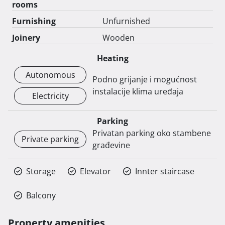
rooms
Furnishing
Unfurnished
Joinery
Wooden
Heating
Autonomous
Podno grijanje i mogućnost
instalacije klima uređaja
Electricity
Parking
Privatan parking oko stambene
Private parking
građevine
Storage
Elevator
Innter staircase
Balcony
Property amenities