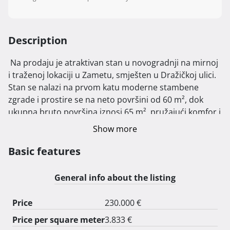
Description
 Na prodaju je atraktivan stan u novogradnji na mirnoj 
i traženoj lokaciji u Zametu, smješten u Dražičkoj ulici. 
Stan se nalazi na prvom katu moderne stambene 
zgrade i prostire se na neto površini od 60 m², dok 
ukupna bruto površina iznosi 65 m², pružajući komfor i 
funkcionalnost.

Show more
Ovaj stan idealan je za sve koji traže spoj kvalitete, 
Basic features
udobnosti i praktičnosti. Svakom stanu pripada 
prostrano spremište, kao i vlastito parkirno mjesto 
General info about the listing
ispred zgrade, koje je dodatno zaštićeno elektronskom 
parking barijerom, čime se osigurava mir i sigurnost 
Price
230.000 €
stanarima.

Price per square meter
3.833 €