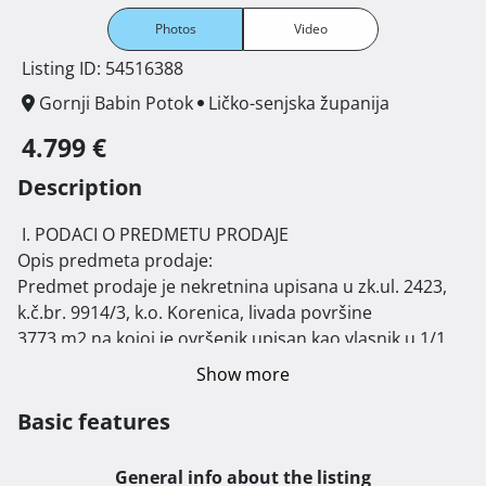
Photos
Video
Listing ID: 54516388
Gornji Babin Potok
Ličko-senjska županija
4.799 €
Description
 I. PODACI O PREDMETU PRODAJE

Opis predmeta prodaje:

Predmet prodaje je nekretnina upisana u zk.ul. 2423, 
k.č.br. 9914/3, k.o. Korenica, livada površine

3773 m2 na kojoj je ovršenik upisan kao vlasnik u 1/1 
dijela.

Show more
II. NAČIN I UVJETI PRODAJE

Način prodaje:

Basic features
Za predmet prodaje provodi se prva elektronička javna 
dražba.

General info about the listing