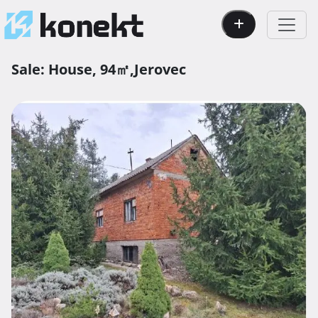
Sale:
House,
94㎡,
Jerovec