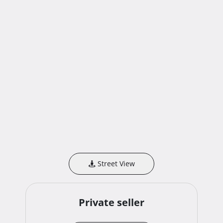
k.o. Jerovec.

II. NAČIN I UVJETI PRODAJE

Način prodaje :

Za predmet prodaje provodi se prva elektronička javna 
dražba.

Prva elektronička javna dražba počinje 27.06.2025.g. u 
15:00:00 sati.

Elektronička javna dražba završava 18.09.2025.g. u 
09:59:59 sati.

Ponude se prikupljaju elektroničkim putem od 
04.09.2025.g. s početkom u 10:00:00 sati do

18.09.2025.g. u 09:59:59 sati. 
Street View
Private seller