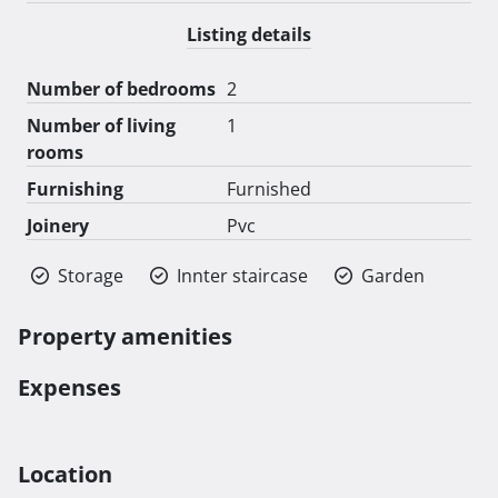
25.09.2025.g. s početkom u 10:00:00 sati do

Listing details
09.10.2025.g. u 09:59:59 sati. 
Number of bedrooms
2
Number of living
1
rooms
Furnishing
Furnished
Joinery
Pvc
Storage
Innter staircase
Garden
Property amenities
Expenses
Location