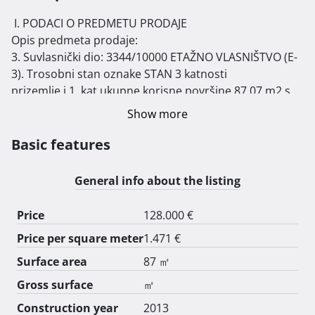
 I. PODACI O PREDMETU PRODAJE

Opis predmeta prodaje:

3. Suvlasnički dio: 3344/10000 ETAŽNO VLASNIŠTVO (E-
3). Trosobni stan oznake STAN 3 katnosti

prizemlje i 1. kat ukupne korisne površine 87,07 m2 s 
pripadajućim: parkirališno mjesto oznake P3 u

Show more
površini 11,68 m2 te vrt oznake V3 na parceli površine 
54,71 m2, u elaboratu označeno nebesko

Basic features
plavo.

II. NAČIN I UVJETI PRODAJE

General info about the listing
Način prodaje :

Za predmet prodaje provodi se prva elektronička javna 
Price
128.000 €
dražba.

Price per square meter
1.471 €
Prva elektronička javna dražba počinje 18.07.2025.g. u 
15:00:00 sati.

Surface area
87 ㎡
Elektronička javna dražba završava 09.10.2025.g. u 
Gross surface
㎡
09:59:59 sati.

Construction year
2013
Ponude se prikupljaju elektroničkim putem od 