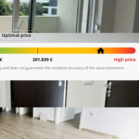
Optimal price
€
201.839 €
High price
ly and does not guarantee the complete accuracy of the value estimation.
om katu dvoetažnog stambenog objekta, samo 400 metara 
o i prozračan stan savršen je za obiteljski život, odmor ili 