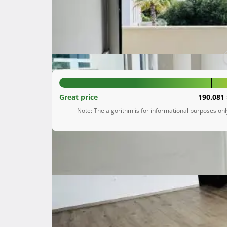
Medulin
Istarska županija
240.000 €
Great price
190.081 
Note: The algorithm is for informational purposes on
Description
 Prodaje se prekrasan, sunčan stan od 66 m² na prvom katu u novogradnji u Medulinu!

Na prodaju je moderan stan smješten na prv
od mora i predivnih plaža Medulina. Ovaj svijeta
kao investicija za iznajmljivanje.

Osobine stana:
