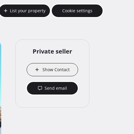
List your property
Cookie settings
Private seller
Show Contact
Send email