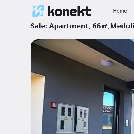
Home
Sale:
Apartment,
66㎡,
Medul