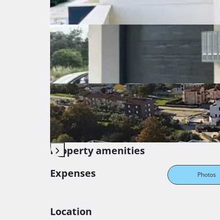
Orientation
East, South
Autonomous
Heating
Air condition
Parking
Garage
Storage
Innter staircase
Property amenities
Expenses
Photos
Location