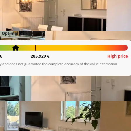
Optimal price
€
285.929 €
High price
ly and does not guarantee the complete accuracy of the value estimation.
tran stan (87,48 m²) s dvije spavaće sobe. Na drugom, 
proteže na obje strane stana. Osigurano parkirno mjesto.
