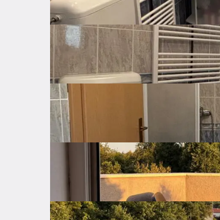
Orientation
South, East
Zgrada i okolina:

- Mirna zgrada s demit fasadom - održiva i est
Central
- Široko prostrano stubište - komfor pristupa

- Zajednička ostava za bicikle

Heating
Electricity
- Siguran parking zatvoren rampom

Air condition
Lokacija:

Ližnjan je šarmantno istarsko mjesto blizu Pule 
u turistički najam.

Parking
Private parking
USELJIVO ODMAH!

Ovaj stan spaja praktičnost, komfor i lokaciju. 
Storage
Innter staircase
Balc
Direktno od vlasnika, bez agencijskih provizija.
Property amenities
Expenses