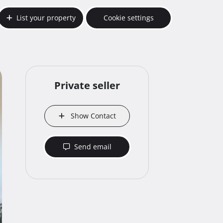
List your property
Cookie settings
Private seller
Show Contact
Send email