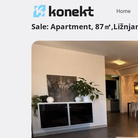
Home
Sale:
Apartment,
87㎡,
Ližnja