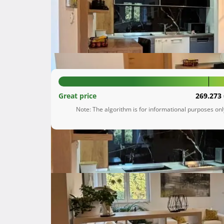
Ližnjan
Istarska županija
270.000 €
Great price
269.273 
Note: The algorithm is for informational purposes on
Description
 Opis oglasa

Prodajem svoj stan u Ližnjanu - moderan, pros
zadnjem katu, s pogledom na more. Balkon se 
Što čini ovaj stan posebnim:
