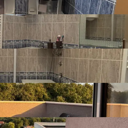
etska

i prekrasnih plaža. Savršeno za obiteljski život ili investiciju
Kontaktirajte nas za pregled!

ony
 