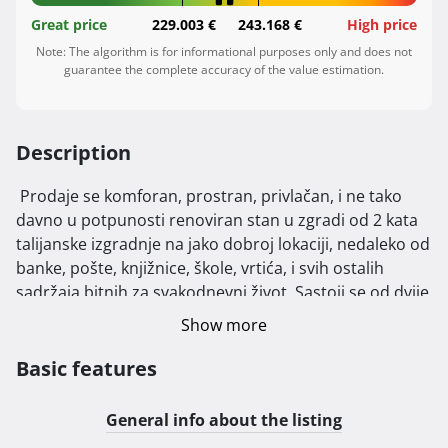
Great price
229.003 €
243.168 €
High price
Note: The algorithm is for informational purposes only and does not
guarantee the complete accuracy of the value estimation.
Description
 Prodaje se komforan, prostran, privlačan, i ne tako 
davno u potpunosti renoviran stan u zgradi od 2 kata 
talijanske izgradnje na jako dobroj lokaciji, nedaleko od 
banke, pošte, knjižnice, škole, vrtića, i svih ostalih 
sadržaja bitnih za svakodnevni život. Sastoji se od dvije 
spavaće sobe, dnevnog boravka i kuhinje sa 
Show more
blagovaonicom (open space), hodnika i ostave, sve 
namješteno modernim i ukusnim sadržajem. 
Basic features
Stepenište niskog gaza je lagano i za starije osobe. 
Stan je okrenut u pravcu sjever-zapad, a veliki parking 
General info about the listing
prostor omogućava parkiranje vozila u svako doba 