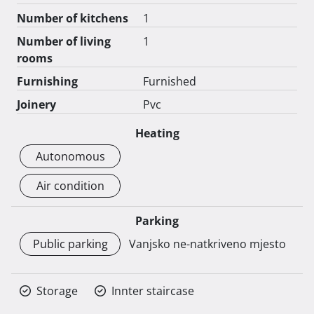
Number of kitchens
1
Number of living
1
rooms
Furnishing
Furnished
Joinery
Pvc
Heating
Autonomous
Air condition
Parking
Public parking
Vanjsko ne-natkriveno mjesto
Storage
Innter staircase