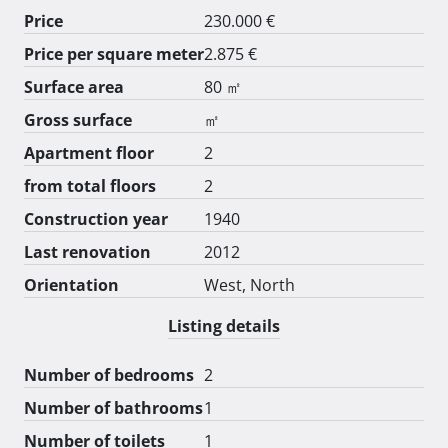
dana.

Price
230.000 €
Postoji mogućnost zamjene za manji stan uz 
Price per square meter
2.875 €
nadoplatu.

BEZ POSREDNIKA!

Surface area
80 ㎡
Gross surface
㎡
Apartment floor
2
from total floors
2
Construction year
1940
Last renovation
2012
Orientation
West, North
Listing details
Number of bedrooms
2
Number of bathrooms
1
Number of toilets
1