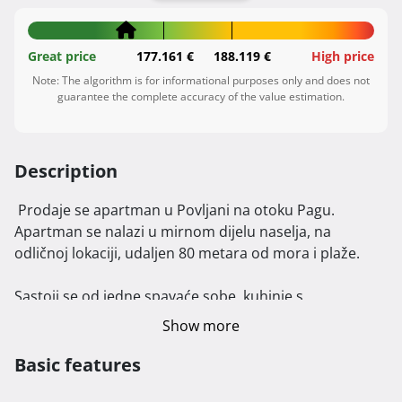
Great price
177.161 €
188.119 €
High price
Note: The algorithm is for informational purposes only and does not
guarantee the complete accuracy of the value estimation.
Description
 Prodaje se apartman u Povljani na otoku Pagu. 
Apartman se nalazi u mirnom dijelu naselja, na 
odličnoj lokaciji, udaljen 80 metara od mora i plaže.

Sastoji se od jedne spavaće sobe, kuhinje s 
blagovaonicom i dnevnim boravkom, kupaonice te 
Show more
balkona s pogledom na more.

Basic features
Ukupna površina apartmana je 38 m2, u cijenu je 