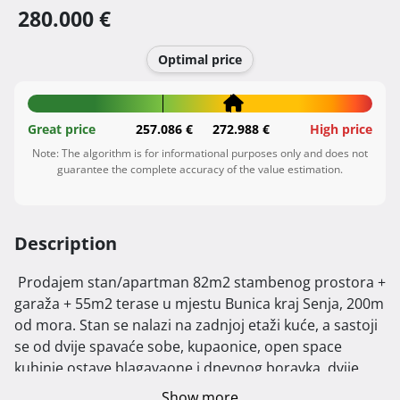
280.000 €
Optimal price
Great price
257.086 €
272.988 €
High price
Note: The algorithm is for informational purposes only and does not
guarantee the complete accuracy of the value estimation.
Description
 Prodajem stan/apartman 82m2 stambenog prostora + 
garaža + 55m2 terase u mjestu Bunica kraj Senja, 200m 
od mora. Stan se nalazi na zadnjoj etaži kuće, a sastoji 
se od dvije spavaće sobe, kupaonice, open space 
kuhinje ostave blagavaone i dnevnog boravka, dvije 
terase, balkona i garaže u prizemlju. Sva vanjska 
Show more