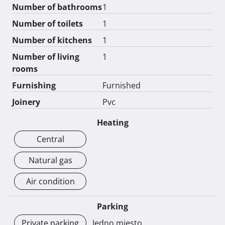
Number of bathrooms
1
Number of toilets
1
Number of kitchens
1
Number of living
1
rooms
Furnishing
Furnished
Joinery
Pvc
Heating
Central
Natural gas
Air condition
Parking
Private parking
Jedno mjesto