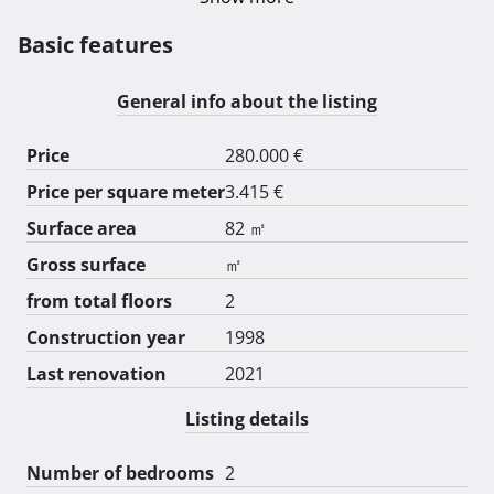
stolarija PVC+ Grilje PVC, garažna vrata nova na struju 
poznatog proizvođača HORMAN + bočna vrata od 
Basic features
garaže aluminijska isto od proizvođača HORMAN. 
Stan/apartman nikad nije iznajmljivan i uređen je za 
General info about the listing
potrebe vlasnika. Namještaj ostaje u cijeni .. Za sve 
dodatne informacije nazovite na broj +385912506237. 
Price
280.000 €
Moguća zamjena za kuću s više apartmana u mjestu 
Price per square meter
3.415 €
Lukovo Otočko ,Povile,Sveti Juraj, Klenovica uz moju 
nadoplatu.Mogućnost kupnje putem kredita,APN itd. 
Surface area
82 ㎡
Gross surface
㎡
from total floors
2
Construction year
1998
Last renovation
2021
Listing details
Number of bedrooms
2