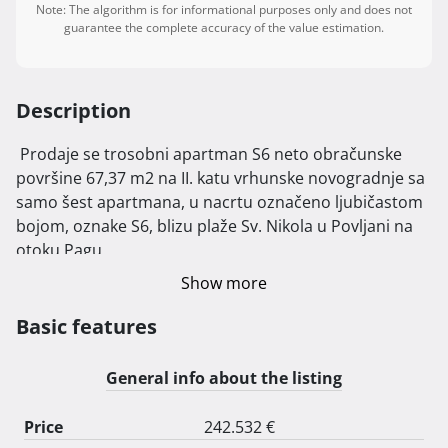
Note: The algorithm is for informational purposes only and does not
guarantee the complete accuracy of the value estimation.
Description
 Prodaje se trosobni apartman S6 neto obračunske 
površine 67,37 m2 na II. katu vrhunske novogradnje sa 
samo šest apartmana, u nacrtu označeno ljubičastom 
bojom, oznake S6, blizu plaže Sv. Nikola u Povljani na 
otoku Pagu.

Show more
Apartman se na dobroj lokaciji u mirnom dijelu 
Povljane, 400 m udaljen od mora i pješčane plaže, 
Basic features
otvorenog pogleda prema moru, 120 m od centra 
mjesta, blizina svih potrebnih sadržaja za ugodan i 
General info about the listing
miran odmor. Najbliža plaža je pješčana i pogodna je 
kako za obitelji sa djecom tako i za starije.

Price
242.532 €