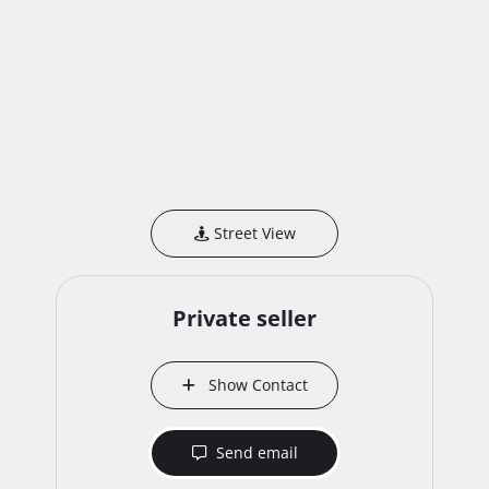
bravama

- Prvoklasna talijanska keramika

- Prvoklasne Hansgrohe sanitarije, TECE tuš kanalice, 
Tuš staklene stijene sa vratima rađene po mjeri

bruto koef neto

DN. BOR. I KUH 25,61 1 25,61 m2

SOBA 1 9,19 1 9,19 m2

SOBA 2 10,18 1 10,18 m2

Street View
KUPAONICA 5,20 1 5,2 m2

HODNIK 5,63 1 5,63 m2

OSTAVA 1,94 1 1,94 m2

Private seller
TERASA 12,74 0,5 6,37 m2

Stambeni dio: 70,49 64,12 m2

Show Contact
PARKING 13,00 0,25 3,25 m2

Send email