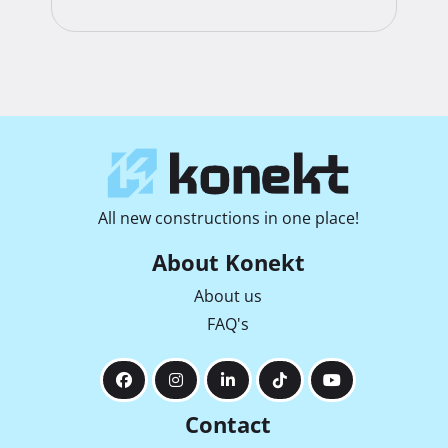
UKUPNO: 83,49 67,37 m2

EURA/M3 3600,00

UKUPNO: 242532

All new constructions in one place!
EURA/M2 3600,00

About Konekt
UKUPNO: 242.532,00 €

About us
FAQ's
ENGLISH:

PAG - POVLJANA - APARTMENT WITH TWO BEDROOMS 
ON THE FIRST FLOOR - 400M FROM THE SEA, 120 m 
Contact
from the centre of the city Povljana - NEWLY BUILT
