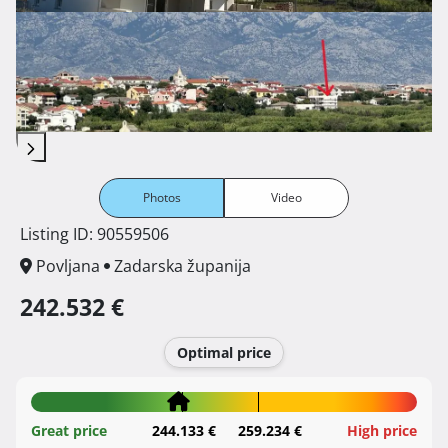
Photos
Video
Listing ID: 90559506
Povljana
Zadarska županija
242.532 €
Optimal price
Great price
244.133 €
259.234 €
High price