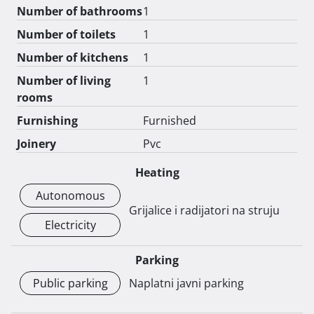
Number of bathrooms
1
• Kupaonica

• Položaj: sjever–jug

Number of toilets
1
Tehničke i estetske karakteristike:

Number of kitchens
1
• Sve instalacije novouređene

• Hrastovi parketi, tikovina u kupaonici

Number of living
1
• Električni zidni radijatori

rooms
• 2 nova PVC prozora te komarnici na vratima

Furnishing
Furnished
Lokacija i okruženje:

Joinery
Pvc
• 5 minuta hoda do mora kroz kamp Aminess

• Šetnice uz more i biciklističke staze u blizini

Heating
• Idealno za odmor ili cjelogodišnje stanovanje

Autonomous
Kontakt: +385989572044, +385955320609 
Grijalice i radijatori na struju
Electricity
Parking
Public parking
Naplatni javni parking