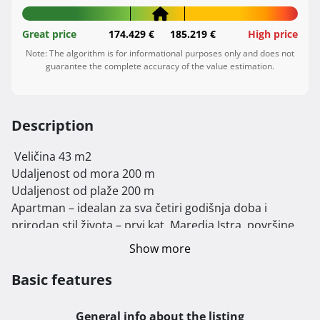
Great price
174.429 €
185.219 €
High price
Note: The algorithm is for informational purposes only and does not
guarantee the complete accuracy of the value estimation.
Description
 Veličina 43 m2

Udaljenost od mora 200 m

Udaljenost od plaže 200 m

Apartman – idealan za sva četiri godišnja doba i 
prirodan stil života – prvi kat, Maredia Istra, površine 
42 m² + lođa (3 m²) i terasa (cca 10 m²), okružen 
Show more
zelenilom, s pogledom na more, svi papiri uredni, 
vlasništvo 1/1. Odmah useljiv, namješten, opskrbljen 
Basic features
svim kućanskim aparatima. Potrebno bojanje. 
Apartman je na početku zgrade pa s bočne strane 
General info about the listing