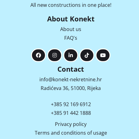
- klizna staklena stijena koja se otvara prema terasi ili 
All new constructions in one place!
se djelomično nagibno otvara

-sva elektro instalacija, vodovodna instalacija i 
About Konekt
ventilacija su pripremljene za ugradnju kuhinje

About us
određene prema nacrtu.

3.5. KUPAONA

FAQ's
- WC školjka LAUFEN + samospuštajuća daska

- WC kotlić ugrađeni GEBERIT

- bide LAUFEN

- pipa na bideu HANS GROHE

Contact
- ormarić s umivaonikom + pipa design

info@konekt-nekretnine.hr
- kutna tuš kabina 100x80 cm

Radićeva 36, 51000, Rijeka
- ugrađena tuš baterija i gornja ruža HANS GROHE

- ugrađeni dodatni klizni ručni tuš

+385 92 169 6912
- ugrađeno led svjetlo, mogućnost regulacije boje

- ugrađeni ventilator, najtiši HELIOS s mogućnošću 
+385 91 442 1888
podešavanja početka i završetka rada nakon

Privacy policy
aktivacije prekidača za svijetlo.

Terms and conditions of usage
- grijanje kupaone je elektro podno uz mogućnost 