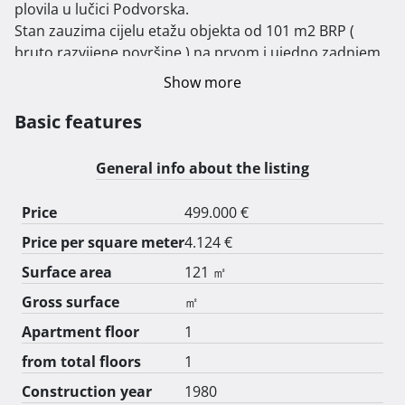
plovila u lučici Podvorska.

Stan zauzima cijelu etažu objekta od 101 m2 BRP ( 
bruto razvijene površine ) na prvom i ujedno zadnjem 
katu.

Show more
Vlastitim stepeništem spušta se u prizemlje gdje se 
ulazi u garažu veličine površine od neto 17 m2.

Basic features
Zajedno s dijelom stepeništa i garažom stan ima 
120,76 m2.

General info about the listing
Uredna dokumentacija. Jedan vlasnik.

Odmah useljivo.

Price
499.000 €
Price per square meter
4.124 €
NAPOMENA :

Stan se prodaje nenamješten !

Surface area
121 ㎡
SLIKE i priloženi VIDEO na kojima se vidi namješteni 
Gross surface
㎡
stan, predstavljaju zamišljenu iluziju namještenja radi 
Apartment floor
1
što boljeg predočenja kupcu o mogućem uređenju koji 
u dogovoru s arhitektom dizajnerom može biti baš 
from total floors
1
takav.

Construction year
1980
Dodatne slike su raspoložive na poziv ili poruku bilo 