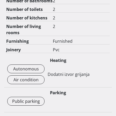
Number of bathrooms
2
- može se osigurati pristup invalidima i teže pokretnim 
Number of toilets
2
osobama

- kupnja izravno od vlasnika

Number of kitchens
2
Number of living
2
Vezano uz razgledavanje, molim kontaktirati me 
rooms
pozivom na broj: +385 98 1630845. Na poruke ne 
odgovaram. 
Furnishing
Furnished
Joinery
Pvc
Heating
Autonomous
Dodatni izvor grijanja
Air condition
Parking
Public parking