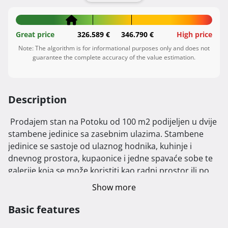
Great price
326.589 €
346.790 €
High price
Note: The algorithm is for informational purposes only and does not
guarantee the complete accuracy of the value estimation.
Description
 Prodajem stan na Potoku od 100 m2 podijeljen u dvije 
stambene jedinice sa zasebnim ulazima. Stambene 
jedinice se sastoje od ulaznog hodnika, kuhinje i 
dnevnog prostora, kupaonice i jedne spavaće sobe te 
galerije koja se može koristiti kao radni prostor ili po 
potrebi namjestiti za spavanje.

Show more
Stan je u potpunosti namješten te je u funkciji 
dugoročnog najma. Ugovori o najmu mogu se preuzeti 
Basic features
ili po potrebi raskinuti. Stan je detaljno adaptiran 2014. 