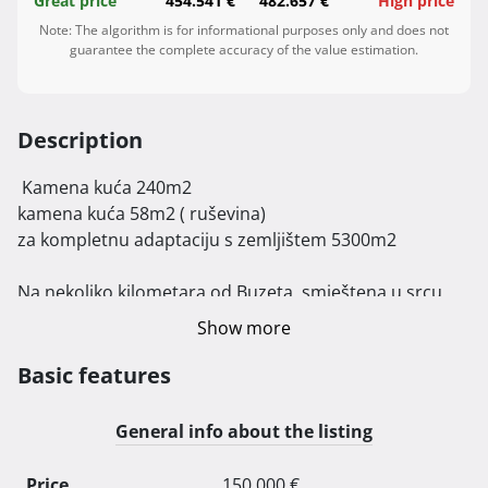
Great price
454.541 €
482.657 €
High price
Note: The algorithm is for informational purposes only and does not
guarantee the complete accuracy of the value estimation.
Description
 Kamena kuća 240m2

kamena kuća 58m2 ( ruševina)

za kompletnu adaptaciju s zemljištem 5300m2

Na nekoliko kilometara od Buzeta, smještena u srcu 
prirode i okružena bujnim zelenilom, nalazi se ova 
Show more
romantična prostrana kamena starina , obrasla 
bršljanom , savršena za ljubitelje autentičnih istarskih 
Basic features
pejzaža.

General info about the listing
Iako je riječ o ruševini, vanjski i unutarnji zidovi ove 
nekretnine ostali su očuvani, pružajući čvrstu osnovu 
Price
150.000 €