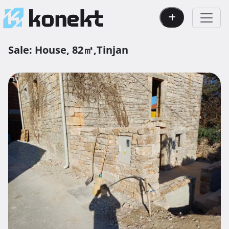
Sale:
House,
82㎡,
Tinjan