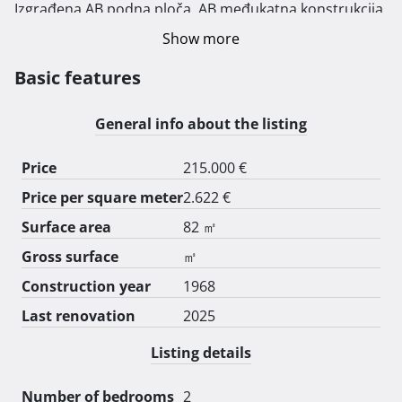
Izgrađena AB podna ploča, AB međukatna konstrukcija 
sa betonski stepenicama te nova drvena krovna 
Show more
konstrukcija sa svima slojevima i završnim pokrovom 
od crijepa mediterana. Izgrađen pregradni zid za wc u 
Basic features
prizemlju. Prema projektu izrađeni novi otvori (4) sa 
ugradnjom starih erti na vanjskom pročelju. Na 
General info about the listing
nekretnini postoji priključak vode i građevinski 
priključak struje. 
Price
215.000 €
Price per square meter
2.622 €
Surface area
82 ㎡
Gross surface
㎡
Construction year
1968
Last renovation
2025
Listing details
Number of bedrooms
2