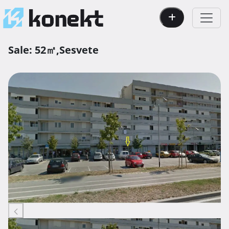
Sale:
52㎡,
Sesvete