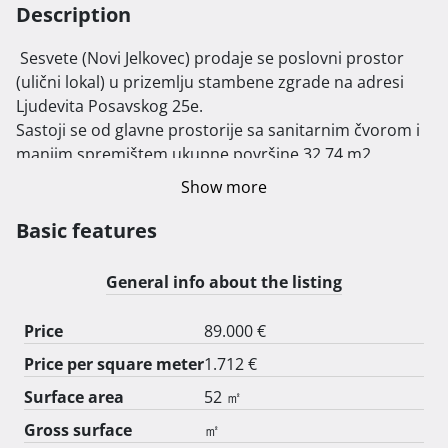
Description
 Sesvete (Novi Jelkovec) prodaje se poslovni prostor 
(ulični lokal) u prizemlju stambene zgrade na adresi 
Ljudevita Posavskog 25e.

Sastoji se od glavne prostorije sa sanitarnim čvorom i 
manjim spremištem ukupne površine 32,74 m2, 
pogodan za uredski prostor, trgovinu, uslužne 
Show more
djelatnosti i sl.

Prostor je okrenut prema glavnoj cesti, a ispred ulaza 
Basic features
nalazi se javni parking.

Prostoru pripada i spremište u podrumu od 20 m2.

General info about the listing
Za više informacija kontaktirajte nas! 
Price
89.000 €
Price per square meter
1.712 €
Surface area
52 ㎡
Gross surface
㎡