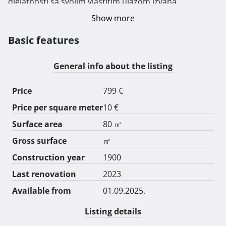
djelatnosti sa svojim vlastitim ulazom izvana.

Lokal može biti namjene street food, caffe bar

Show more
Cijena je istaknuta za prizemlje.

Najam direktno od vlasnika objekta. 
Basic features
General info about the listing
Price
799 €
Price per square meter
10 €
Surface area
80 ㎡
Gross surface
㎡
Construction year
1900
Last renovation
2023
Available from
01.09.2025.
Listing details