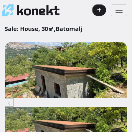
Sale:
House,
30㎡,
Batomalj