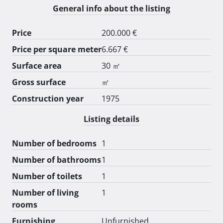
Teren se sastoji od 4 čestice koje su 1/1 na moje ime.

General info about the listing
Daljnje Uređenje kućice moguče po dogovoru. 
Price
200.000 €
Price per square meter
6.667 €
Surface area
30 ㎡
Gross surface
㎡
Construction year
1975
Listing details
Number of bedrooms
1
Number of bathrooms
1
Number of toilets
1
Number of living
1
rooms
Furnishing
Unfurnished