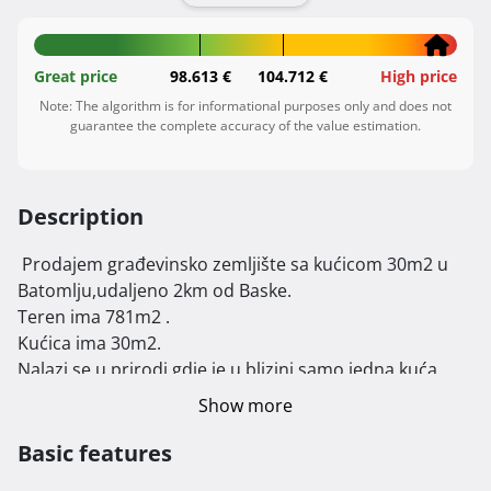
Great price
98.613 €
104.712 €
High price
Note: The algorithm is for informational purposes only and does not
guarantee the complete accuracy of the value estimation.
Description
 Prodajem građevinsko zemljište sa kućicom 30m2 u 
Batomlju,udaljeno 2km od Baske.

Teren ima 781m2 .

Kućica ima 30m2.

Nalazi se u prirodi gdje je u blizini samo jedna kuća.

Do terena se može sa autom, napravljen je novi put.

Show more
Na terenu je dovedena voda i struja.

Na kučici je novi krov kao i sve ostalo.

Basic features
Sa terena se vidi more.
