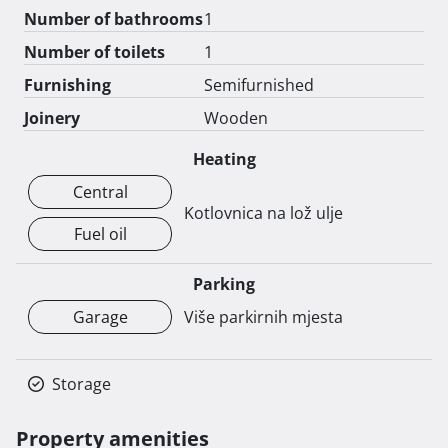
Number of bathrooms
1
Number of toilets
1
Furnishing
Semifurnished
Joinery
Wooden
Heating
Central
Kotlovnica na lož ulje
Fuel oil
Parking
Garage
Više parkirnih mjesta
Storage
Property amenities