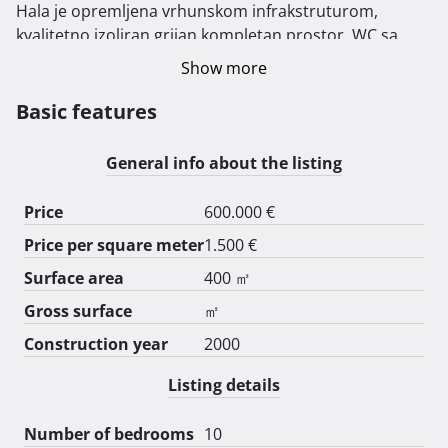
Hala je opremljena vrhunskom infrakstruturom, 
kvalitetno izoliran grijan kompletan prostor, WC sa 
kupaonom, blagavaona, 4 uredske prostorije.

Show more
Priključak industrijske struje 20 kwh, instalacije zraka.

Uredski prostor može se prenamjeniti u stan cca 50 
Basic features
m2.

Za pouzdanog partnera mogućnost dugoročnog 
General info about the listing
najma.

Za detaljne informacije kontakt isključivo 098 885 562 
Price
600.000 €
gospodin Matija. 
Price per square meter
1.500 €
Surface area
400 ㎡
Gross surface
㎡
Construction year
2000
Listing details
Number of bedrooms
10