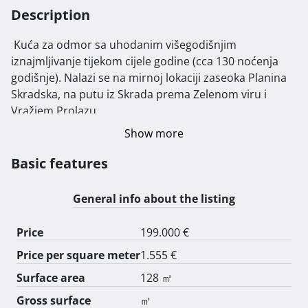
Description
 Kuća za odmor sa uhodanim višegodišnjim 
iznajmljivanje tijekom cijele godine (cca 130 noćenja 
godišnje). Nalazi se na mirnoj lokaciji zaseoka Planina 
Skradska, na putu iz Skrada prema Zelenom viru i 
Vražjem Prolazu.

Dovoljno odvojena je od ostalih kuća što pruža mirnu 
Show more
lokaciju i privatnost, ne toliko daleko da bi bila bez 
nadzora dok je objekat prazan. Na natkrivenoj terasi 
Basic features
nalazi se masažna kada i veliki hrastov stol. Terasa se 
preko zime zatvara prozirnim folijama i dodatno grije 
General info about the listing
stropnom grijalicom, grijač masažne kade ima 
dovoljno snage da zagrije vodu do željene temperature 
Price
199.000 €
bez obzira na nisku vanjsku temperaturu, time je 
Price per square meter
1.555 €
masažna kada u uporabi cijele godine.

Kuća se prodaje kompletno namještena kao na slikama 
Surface area
128 ㎡
ili u trenutku pregleda.

Gross surface
㎡