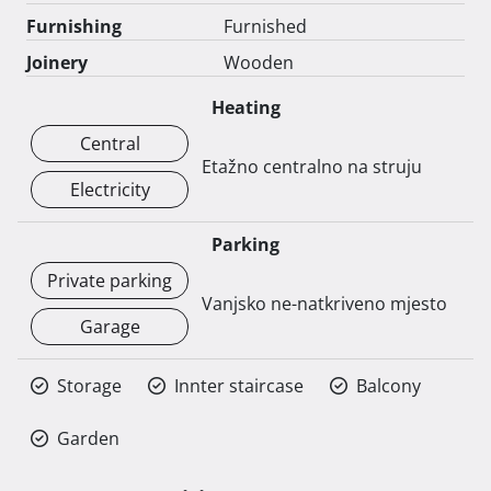
djecu s ljuljačkama i sunčalište sa ležaljkama.

Furnishing
Furnished
Joinery
Wooden
Ukoliko želite pobjeći od užurbanosti i svakodnevnice i 
opustiti se na čistom zraku i netaknutoj prirodi 
Heating
goranskog kraja ovo je idealna kuća za Vas. 
Central
Etažno centralno na struju
Electricity
Parking
Private parking
Vanjsko ne-natkriveno mjesto
Garage
Storage
Innter staircase
Balcony
Garden