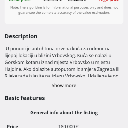
Note: The algorithm is for informational purposes only and does not
guarantee the complete accuracy of the value estimation.
Description
 U ponudi je autohtona drvena kuća za odmor na 
lijepoj lokaciji u blizini Vrbovskog. Kuća se nalazi u 
Gorskom kotaru iznad mjesta Vrbovsko u mjestu 
Hajdine. Ako dolazite autoputom iz smjera Zagreba ili 
Rijeke tada izlazite na izlazu Vrbovsko. Udaljena je od 
izlaza Vrbovsko samo 6 km.

Show more
Ova nekretnina od 75 m2 je prelijepo, do najmanjeg 
detalja uređena nekretnina, te je trenutno u funkciji 
Basic features
turizma, te kao takva, izuzetno zanimljiva kao 
investicija.

General info about the listing
Kuća posjeduje certifikat kvalitete Kvarner Family. Znak 
je to provjerene turističke kvalitete, standarda i 
Price
180.000 €