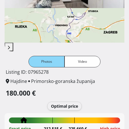
Photos
Video
Listing ID: 07965278
Hajdine
Primorsko-goranska županija
180.000 €
Optimal price
Great price
212.515 €
225.660 €
High price