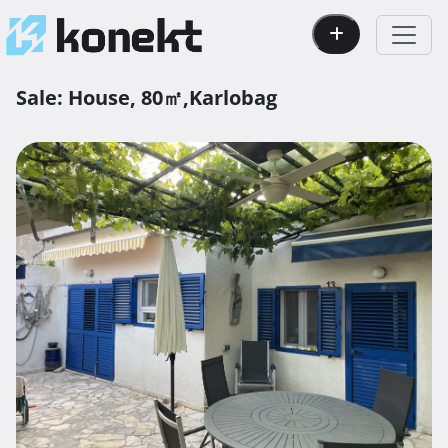
Sale:
House,
80㎡,
Karlobag