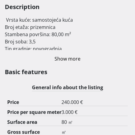
Description
 Vrsta kuće: samostojeća kuća

Broj etaža: prizemnica

Stambena površina: 80,00 m²

Broj soba: 3,5

Tip gradnje: novogradnja

Godina izgradnje: 2012

Show more
Mjesto i Ulica: 53288 Karlobag, Bana Ivana Karlovića, 
Kućni broj: 13

Basic features
Stanje nekretnine: odlično

Površina okućnice: 138,00 m²

General info about the listing
Broj parkirališnih mjesta: 1

Infrastruktura: potpuna

Price
240.000 €
Dozvole: uporabna dozvola, lokacijska dozvola, 
Price per square meter
3.000 €
vlasnički list

Okućnica: vrt, roštilj (zidan od kamena)

Surface area
80 ㎡
Gross surface
㎡