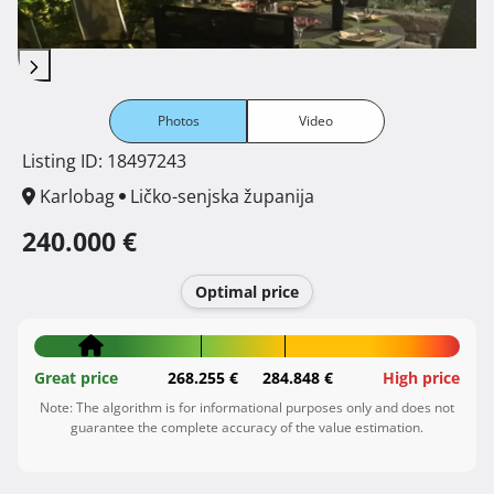
Photos
Video
Listing ID: 18497243
Karlobag
Ličko-senjska županija
240.000 €
Optimal price
Great price
268.255 €
284.848 €
High price
Note: The algorithm is for informational purposes only and does not
guarantee the complete accuracy of the value estimation.