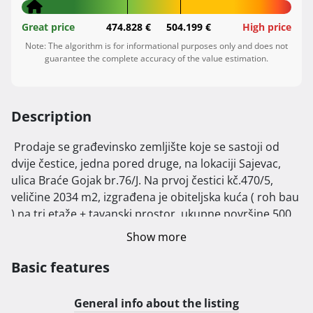
Great price
474.828 €
504.199 €
High price
Note: The algorithm is for informational purposes only and does not
guarantee the complete accuracy of the value estimation.
Description
 Prodaje se građevinsko zemljište koje se sastoji od 
dvije čestice, jedna pored druge, na lokaciji Sajevac, 
ulica Braće Gojak br.76/J. Na prvoj čestici kč.470/5, 
veličine 2034 m2, izgrađena je obiteljska kuća ( roh bau 
) na tri etaže + tavanski prostor, ukupne površine 500 
m2. Druga čestica je u produžetku prve, kč.470/36, 
Show more
veličine 1382 m2. Na njoj je moguće izgraditi objekt iste 
ili slične namjene ili se može koristiti u druge svrhe, 
Basic features
ovisno o potrebama kupca.

Zemljište s navedenom nekretninom neposredno su 
General info about the listing