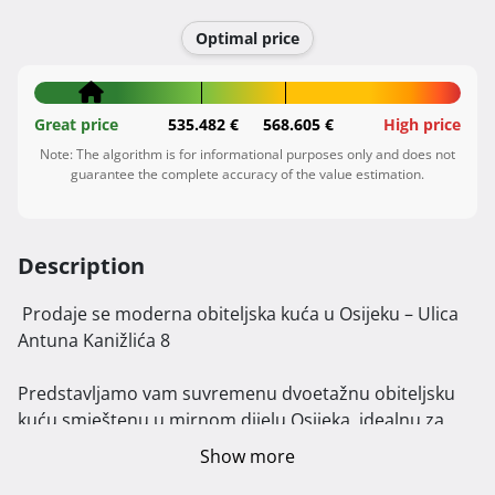
Optimal price
Great price
535.482 €
568.605 €
High price
Note: The algorithm is for informational purposes only and does not
guarantee the complete accuracy of the value estimation.
Description
 Prodaje se moderna obiteljska kuća u Osijeku – Ulica 
Antuna Kanižlića 8

Predstavljamo vam suvremenu dvoetažnu obiteljsku 
kuću smještenu u mirnom dijelu Osijeka, idealnu za 
obitelj koja traži udobnost i funkcionalnost.

Show more