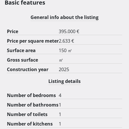
Osnovne informacije:

Basic features
Lokacija: Ulica Antuna Kanižlića 8, Osijek

General info about the listing
Površina parcele: 152 m²

Stambena površina objekta: 150,7 m²

Price
395.000 €
Dvorište: 55 m² uređeno zelenilom

Price per square meter
2.633 €
Garaža: Privatna garaža za jedno vozilo

HIBRIDNA FN ELEKTRANA 12kW S BATERIJSKIM 
Surface area
150 ㎡
SPREMNIKOM 26kWh

Gross surface
㎡
PUNIONICA ZA ELEKTRIČNA VOZILA

Construction year
2025
Raspored prostorija:

Listing details
PRIZEMLJE:

Number of bedrooms
4
- Otvoreni koncept dnevnog boravka s blagovaonicom i 
kuhinjom

Number of bathrooms
1
- Gostinjski WC

Number of toilets
1
- Garaža

Number of kitchens
1
Ulazni hodnik i stubište Keramičke pločice 13.24 m²
