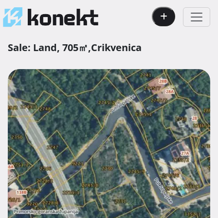
Sale:
Land,
705㎡,
Crikvenica