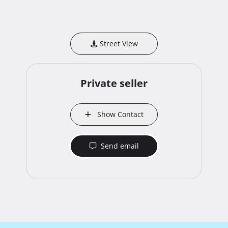
- HEP struja

- Telefon

- Asfaltni put

Street View
Dozvole:

- NE gradevinsko zemljiste

Private seller
Kontakt

- Marko Rasic

Show Contact
+385 91 5916 006 
Send email