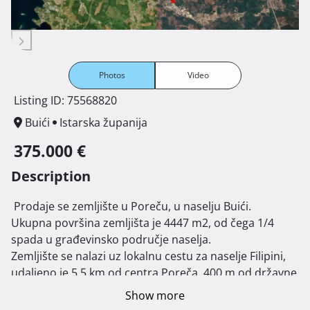
Photos
Video
Listing ID: 75568820
Buići
Istarska županija
375.000 €
Description
 Prodaje se zemljište u Poreču, u naselju Buići.

Ukupna površina zemljišta je 4447 m2, od čega 1/4 
spada u građevinsko područje naselja.

Zemljište se nalazi uz lokalnu cestu za naselje Filipini, 
udaljeno je 5,5 km od centra Poreča, 400 m od državne 
ceste D302 Poreč-Baderna te 5 km od autoceste 
Show more
Istarski ipsilon - čvor Baderna.
