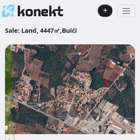
Sale:
Land,
4447㎡,
Buići