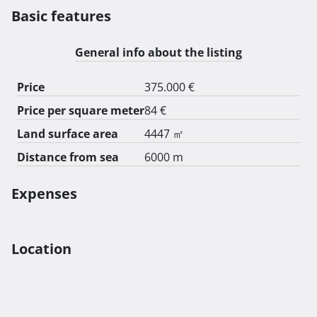
Struja, voda, optički internet te kanalizacija se nalaze 
Basic features
uz samo zemljište. 
General info about the listing
Price
375.000 €
Price per square meter
84 €
Land surface area
4447 ㎡
Distance from sea
6000 m
Expenses
Location