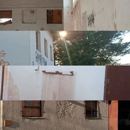
ra pa postoji mogućnost pregrađivanja još jednog kata.

inu ili proizvodnju.

rana zemljištem u vlasništvu Republike Hrvatske.

 i prodaje. 
Show more
Listing details
Number of bedrooms
3