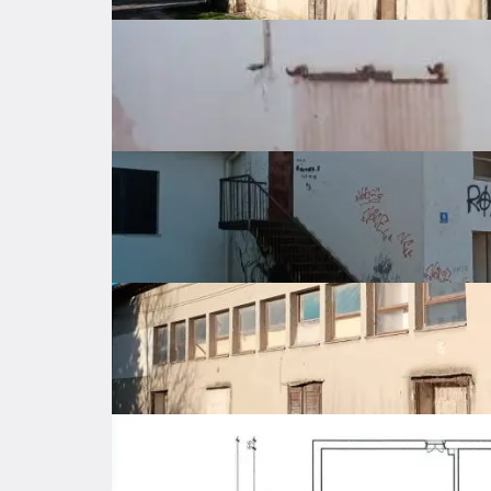
Price per square
643 €
meter
Surface area
280 ㎡
Gross surface
㎡
Construction year
1968
Property amenities
Expenses
Location