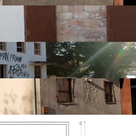
Joinery
Wooden