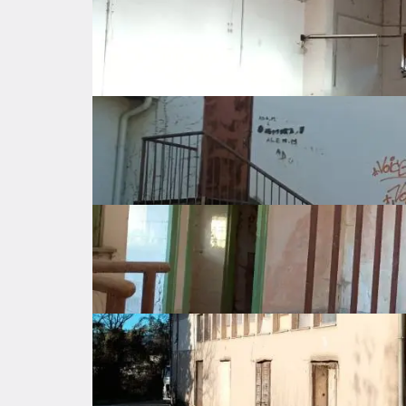
Potpićan
Istarska županija
180.000 €
Description
 Prodaje se "staro kino" u Potpićnu.

Tlocrtna površina je 280 m2 a visina je 6 meta
Prostor je pogodan za radionu, skladište, trgov
Objekt nema okućnicu ali je okružen sa svih st
Čisto vlasništvo 1/1, u vlasništvu firme, koja to
Basic features
General info about the listing
Price
180.000 €