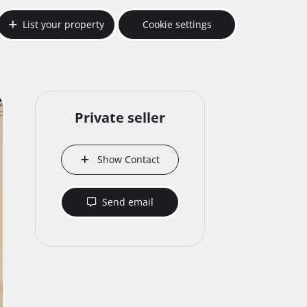
List your property
Cookie settings
Private seller
Show Contact
Send email