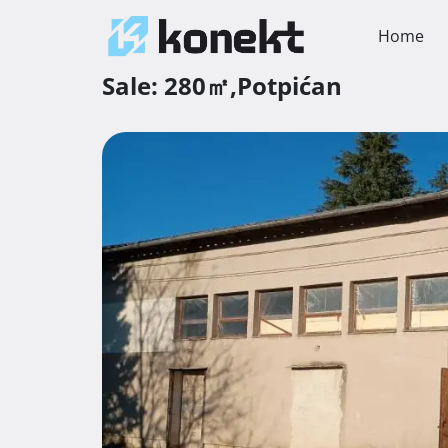
Home
Sale:
280㎡,
Potpićan