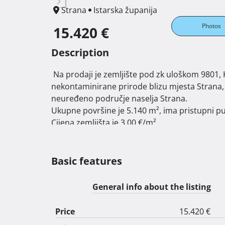
Strana
Istarska županija
Photos
15.420 €
Description
 Na prodaji je zemljište pod zk uloškom 9801, KO Buzet, u naravi šume, smještene na padini ispod ćićarije, 
nekontaminirane prirode blizu mjesta Strana,
neuređeno područje naselja Strana.

Ukupne površine je 5.140 m², ima pristupni put
Cijena zemljišta je 3,00 €/m²

Čisto vlasništvo 1/1.

Za više informacija stojim Vam na raspolaganju
Basic features
Mob: +385 91 191 2276

E-mail: gsebo136@hotmail.com 
General info about the listing
Price
15.420 €