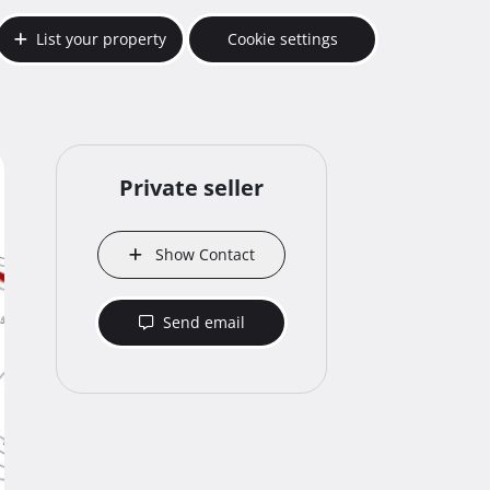
List your property
Cookie settings
Private seller
Show Contact
Send email