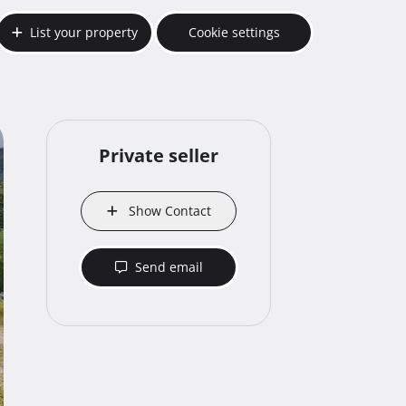
List your property
Cookie settings
Private seller
Show Contact
Send email