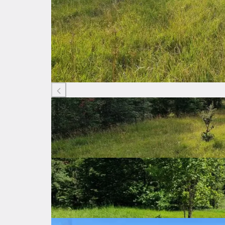
Listing ID: 44904139