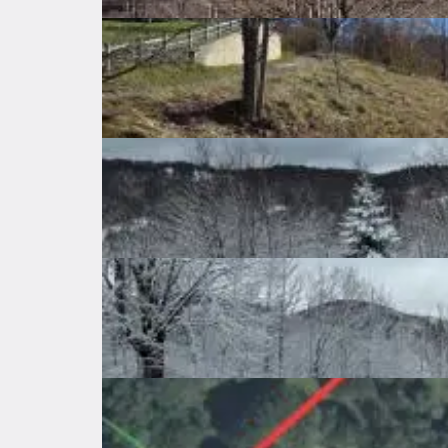
Price per square
40 €
meter
Land surface area
5470 ㎡
Expenses
Location