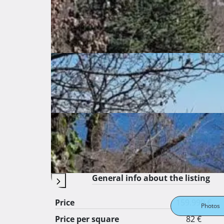
Bregi
Primorsko-goranska županija
159.999 €
Description
 Na prodaju je atraktivno građevinsko zemljište površine 1.945 m², smješteno u mirnom dijelu Veprinca, 
svega nekoliko minuta vožnje od Opatije. Parc
pogled na Kvarnerski zaljev i otoke. Prodajem il
Vlasnik 
Basic features
General info about the listing
Price
159.999 €
Photos
Price per square
82 €