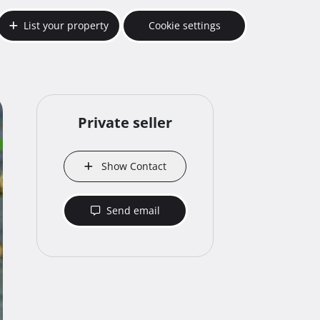
List your property
Cookie settings
Private seller
Show Contact
Send email