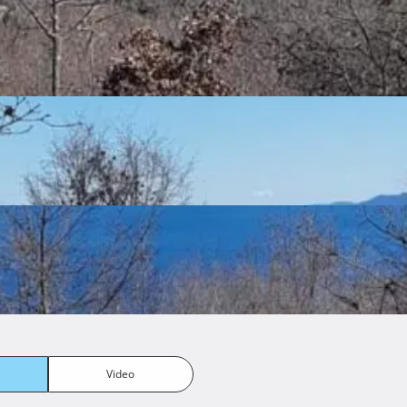
ela se nalazi uz pristupnu cestu i ima prekrasan panoramski
i tražim investitora.

Show more
Video