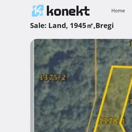
Home
Sale:
Land,
1945㎡,
Bregi