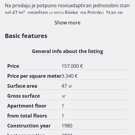
Na prodaju je potpuno novoadaptiran jednosobni stan 
od 47 m², smješten u srcu Rijeke, na Potoku. Stan se 
nalazi na odličnoj lokaciji, u neposrednoj blizini svih 
Show more
važnih sadržaja: trgovina, javnog prijevoza, škola i 
fakulteta.

Basic features
Karakteristike stana:

General info about the listing
Površina: 47 m²

Price
157.000 €
Raspored: jednosoban stan, s mogućnošću 
Price per square meter
3.340 €
organizacije prostora prema vašim potrebama

Renovacija: stan je u potpunosti adaptiran s 
Surface area
47 ㎡
modernom opremom

Gross surface
㎡
Dodatne pogodnosti: privatno parkirno mjesto ispred 
Apartment floor
1
zgrade

Ovaj stan je idealan za mlade parove, studente, samce 
from total floors
1
ili kao investicija za najam. 

Construction year
1980
Blizina centra grada i privatno parkirno mjesto čine 