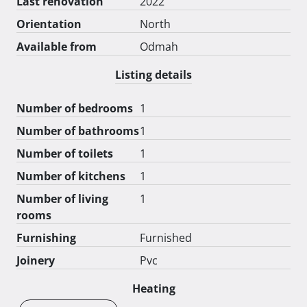
ovu nekretninu iznimno atraktivnom. 
Last renovation
2022
Orientation
North
Available from
Odmah
Listing details
Number of bedrooms
1
Number of bathrooms
1
Number of toilets
1
Number of kitchens
1
Number of living
1
rooms
Furnishing
Furnished
Joinery
Pvc
Heating