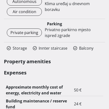
Autonomous
Klima uređaj u dnevnom
boravku
Air condition
Parking
Privatno parkirno mjesto
Private parking
ispred zgrade
Storage
Innter staircase
Balcony
Property amenities
Expenses
Approximate monthly cost of
50 €
energy, electricity and water
Building maintenance / reserve
24 €
fund