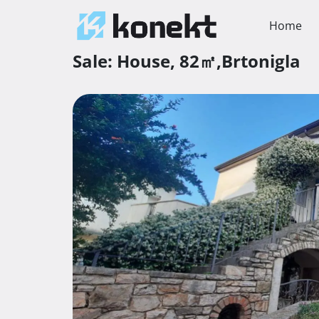
Home
Sale:
House,
82㎡,
Brtonigla