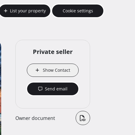
List your property
Cookie settings
Private seller
Show Contact
Send email
Owner document