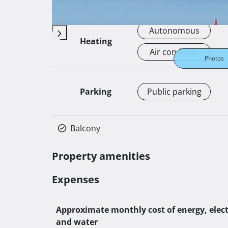
Available from
Odmah
Autonomous
Heating
Air condition
Photos
Parking
Public parking
Balcony
Property amenities
Expenses
Approximate monthly cost of energy, elect
and water