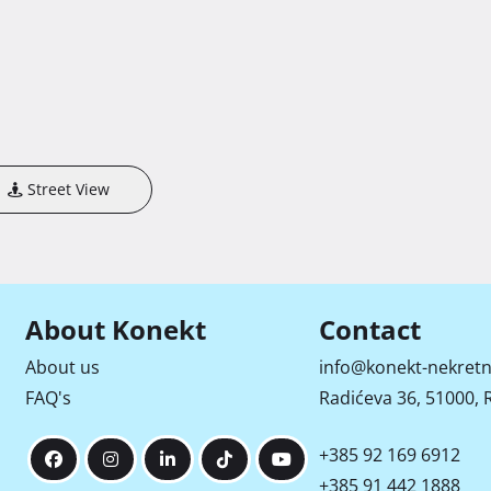
Street View
About Konekt
Contact
About us
info@konekt-nekretn
FAQ's
Radićeva 36, 51000, R
+385 92 169 6912
+385 91 442 1888