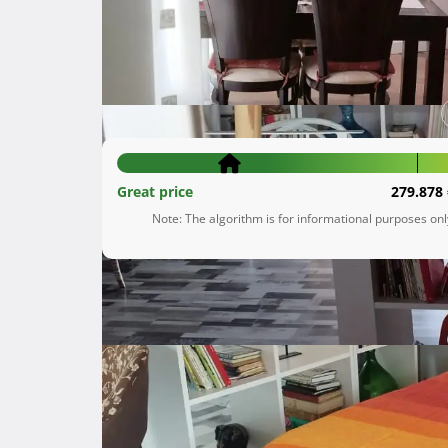
Brtonigla
Istarska županija
210.000 €
Great price
279.878 
Note: The algorithm is for informational purposes on
Description
 Prodaje se kuća sa zasebnim ulazom – centar Brtonigle

Na prodaju je šarmantna kuća u srcu Brtonigle, 
odličnoj lokaciji, ova nekretnina nudi udobnost