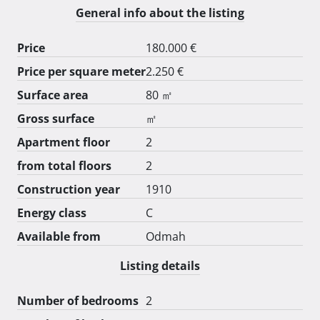
može se izvršiti adaptacija uz mogućnost 
General info about the listing
preraspodijele prostorija. Lokacija nekretnine 
pogoduje investicijama i prenamjeni stambenog u 
Price
180.000 €
poslovni prostor raznih mogućnosti uređenja prema 
Price per square meter
2.250 €
vlastitim željama i potrebama. Čisto vlasništvo.

Cijena nekretnine 180.000,00 eur. 

Surface area
80 ㎡
Postoji mogućnost zamjene, za stan, etažu kuće, 
Gross surface
㎡
samostalni objekt i poslovni prostor koji se nalazi na 
Apartment floor
2
području grada Rijeke i riječkog prstena.

from total floors
2
Construction year
1910
Energy class
C
Available from
Odmah
Listing details
Number of bedrooms
2