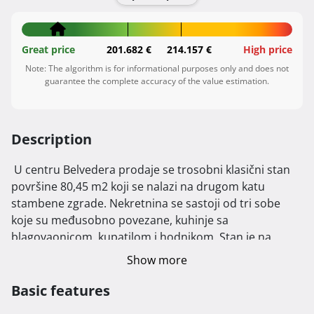
Great price
201.682 €
214.157 €
High price
Note: The algorithm is for informational purposes only and does not
guarantee the complete accuracy of the value estimation.
Description
 U centru Belvedera prodaje se trosobni klasični stan 
površine 80,45 m2 koji se nalazi na drugom katu 
stambene zgrade. Nekretnina se sastoji od tri sobe 
koje su međusobno povezane, kuhinje sa 
blagovaonicom, kupatilom i hodnikom. Stan je na 
izvrsnoj i frekventnoj lokaciji, u neposrednoj blizini svih 
Show more
potrebnih sadržaja za život, javnog prijevoza, trgovina i 
trgovačkih centara, ljekarne, osnovne i srednje škole. 
Basic features
Stan je odmah useljiv sa namještajem, a po želji kupca 