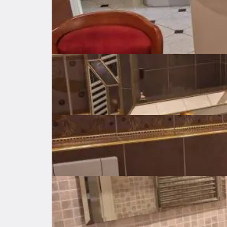
Price per square
10 €
meter
Surface area
430 ㎡
Gross surface
㎡
Total num. of floors
1
Construction year
2005
Last renovation
2020
Energy class
B
Available from
Odmah
Central
Heating
Fuel oil
Air condition