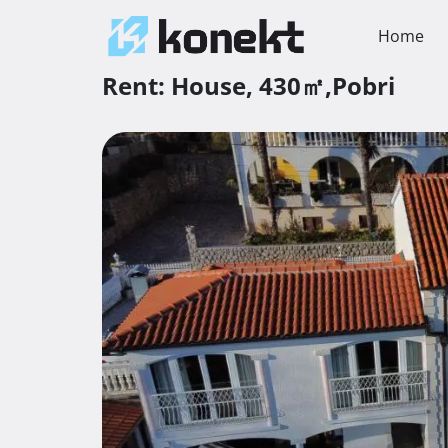
Home
Rent:
House,
430㎡,
Pobri