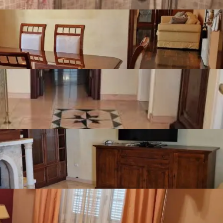
Garažom za dva vozila i još tri dodatna parkirna mjesta
Garden
ion
Sofa
Fridge with freezer
Stove
r
Washing machine
Bathtub
Shower