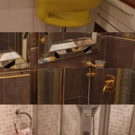
Number of
4
bathrooms
Number of toilets
4
Number of kitchens
1
Number of living
2
rooms
Furnishing
Furnished
Joinery
Pvc