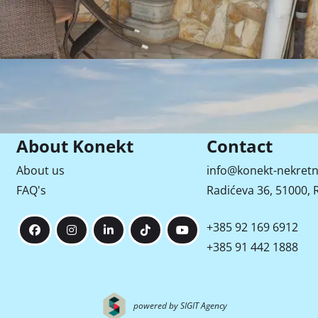
Street View
About Konekt
Contact
About us
info@konekt-nekretn
FAQ's
Radićeva 36, 51000, R
Video
+385 92 169 6912
+385 91 442 1888
powered by SIGIT Agency