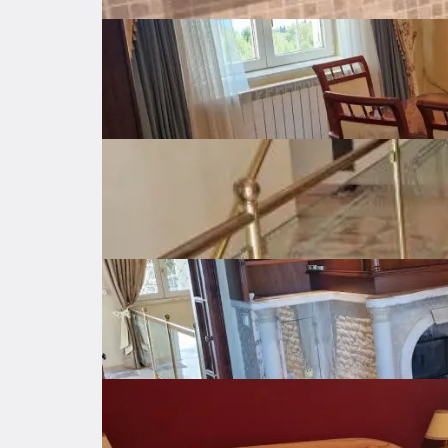
Private parking
Parking
Garage
Storage
Fireplace
Balcony
Property amenities
Internet
Air Condition
Televis
Oven
Range hood
Dishwashe
Expenses
Location