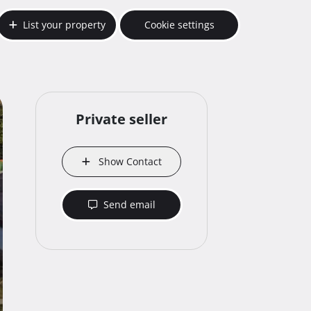
List your property
Cookie settings
Private seller
Show Contact
Send email