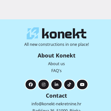
All new constructions in one place!
About Konekt
About us
FAQ's
Contact
info@konekt-nekretnine.hr
Radićeva 36, 51000, Rijeka