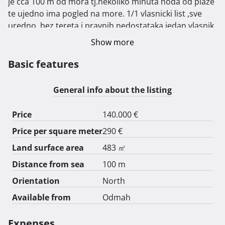
je cca 100 m od mora tj.nekoliko minuta hoda od plaze 
te ujedno ima pogled na more. 1/1 vlasnicki list ,sve 
uredno ,bez tereta i pravnih nedostataka,jedan vlasnik 
. Cijena 140.000 Eura.

Show more
Nije agencija te nema agencijske provizije. 
Basic features
General info about the listing
Price
140.000 €
Price per square meter
290 €
Land surface area
483 ㎡
Distance from sea
100 m
Orientation
North
Available from
Odmah
Expenses