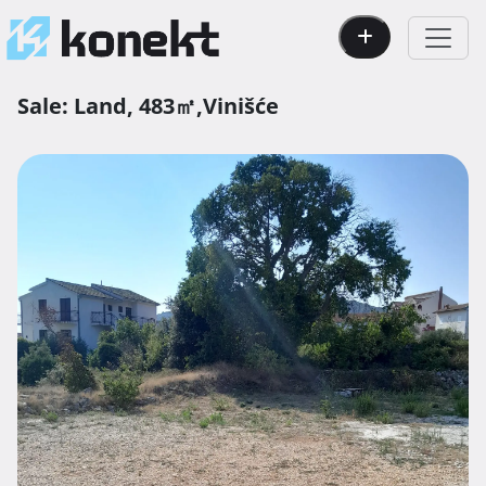
Sale:
Land,
483㎡,
Vinišće