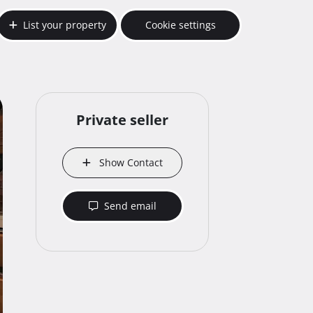
List your property
Cookie settings
Private seller
Show Contact
Send email