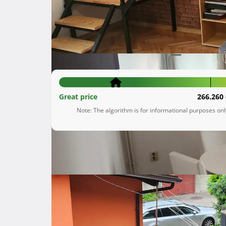
Trešnjevka-sjever
Grad Zagreb
215.000 €
Great price
266.260 
Note: The algorithm is for informational purposes on
Description
 Prodaje se trosoban stan na atraktivnoj lokaciji u zagrebačkoj Trešnjevci, savršen za obiteljski život ili kao 
investicija. Stan se nalazi na prvom katu stamb
Ključne značajke:

Stan je dvoetažan, zauzima 1. i 2. kat
