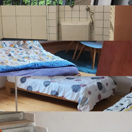
Show more
vina i javnog prijevoza, pruža praktičnost urbanog života.

 prostor za eventualnu adaptaciju kako biste ga uredili prema 
Listing details
riliku za ulaganje, ovaj stan vrijedi pogledati. 
Number of bedrooms
2
Number of
1
bathrooms
Number of kitchens
1
Number of living
1
rooms
Furnishing
Furnished
Joinery
Pvc