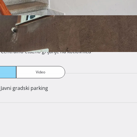
Centralno etažno grijanje na kotlovnicu
Video
Javni gradski parking