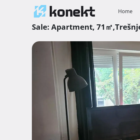
Home
Sale:
Apartment,
71㎡,
Trešnj