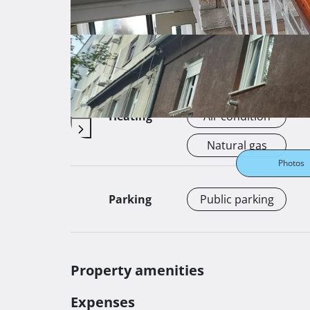
Energy class
A
Orientation
East, West
Available from
Odmah
Central
Heating
Air condition
Natural gas
Photos
Parking
Public parking
Property amenities
Expenses