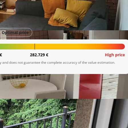
Optimal price
€
282.729 €
High price
ly and does not guarantee the complete accuracy of the value estimation.
ene zgrade iz 1972. godine i prostire se na 71 m².
