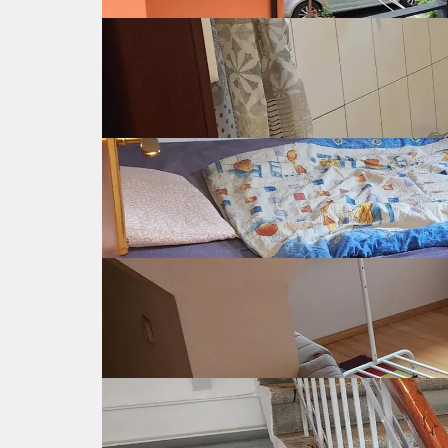
Lokacija: Smješten u blizini škola, vrtića, trgo
Basic features
Stanje: Stan je održavan i useljiv, ali ostavlja
vlastitom stilu.

General info about the listing
Ako tražite ugodan dom na odličnoj lokaciji ili p
Price
215.000 €
Price per square
3.028 €
meter
Surface area
71 ㎡
Gross surface
㎡
Apartment floor
1
from total floors
2
Construction year
1972
Last renovation
2018