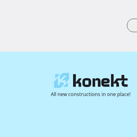
All new constructions in one place!