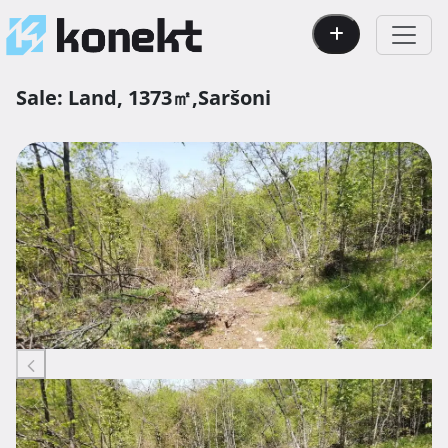
Sale:
Land,
1373㎡,
Saršoni