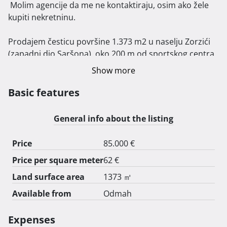
 Molim agencije da me ne kontaktiraju, osim ako žele 
kupiti nekretninu.

Prodajem česticu površine 1.373 m2 u naselju Zorzići 
(zapadni dio Saršona), oko 200 m od sportskog centra 
tj. igrališta i restorana u Ronjgima.

Show more
Prilaz sa ceste, dostupna struja i voda, bez puno 
susjeda. Teren je padina usmjerena prema jugu, 
Basic features
zaštićen od vjetra.

Molim nazvati, ili poslati sms, ili Viber na 091/2509701.

General info about the listing
Osim prodaje, u obzir dolazi i dogovor sa zamjenom za 
Price
85.000 €
stan u budućoj višestambenoj zgradi na tom zemljištu.

Price per square meter
62 €
Prema važećem prostornom planu, čestica se nalazi u 
Land surface area
1373 ㎡
"Građevinskom području - Kosi, Sroki, Marčelji, 
Available from
Odmah
Saršoni" i to unutar neizgrađenog neuređenog djela 
građevinskog područja.

Expenses