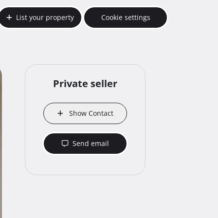
List your property
Cookie settings
Private seller
Show Contact
Send email