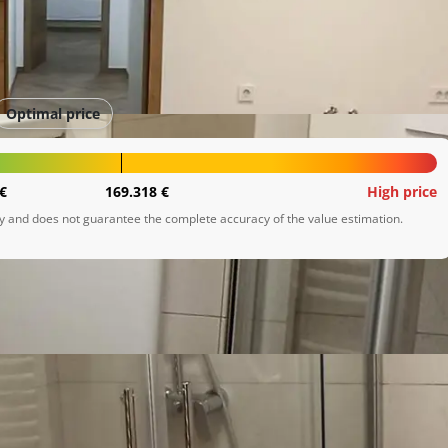
Optimal price
€
169.318 €
High price
ly and does not guarantee the complete accuracy of the value estimation.
nac/2024.

, potom je izvršeno uklanjanje poda u dubini od 60 cm, 
tno nova instalacija vode u tri vertikale, stan sada ima 