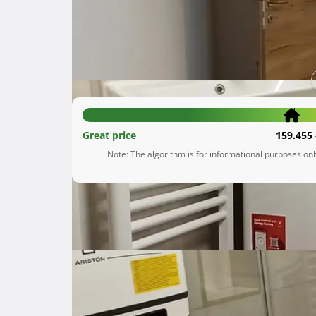
Maksimir
Grad Zagreb
159.000 €
Great price
159.455 
Note: The algorithm is for informational purposes on
Description
 Prodaje se kompletno renoviran stan u ulici Pavla Markovca, površine: 35,43 m2. (suteren/prizemlje). 
Stan je u potpunosti renoviran, završen prosi
U stanu je: u cijelosti skinuta žbuka sa zidova
nakon toga su uvedene nove instalacije, komple