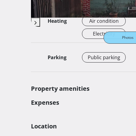
Autonomous
Heating
Air condition
Electricity
Photos
Parking
Public parking
Property amenities
Expenses
Location