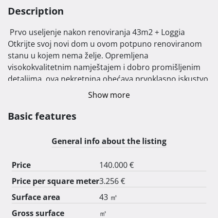
Description
 Prvo useljenje nakon renoviranja 43m2 + Loggia

Otkrijte svoj novi dom u ovom potpuno renoviranom 
stanu u kojem nema želje. Opremljena 
visokokvalitetnim namještajem i dobro promišljenim 
detaljima, ova nekretnina obećava prvoklasno iskustvo 
useljenja od ožujka 2024. Bez obzira želite li sami živjeti 
Show more
u stanu ili ga koristiti kao investiciju, ovdje ćete pronaći 
kvalitetu, udobnost i potencijal za nezaboravne 
Basic features
trenutke.

General info about the listing
Izdvajamo stan:

Price
140.000 €
Nova kupaonica: Doživite eleganciju i funkcionalnost 
Price per square meter
3.256 €
novougrađene kupaonice s modernim tušem, WC-om i 
perilicom rublja.

Surface area
43 ㎡
Namještaj po narudžbi: Ekskluzivno izrađeni i ugrađeni 
Gross surface
㎡