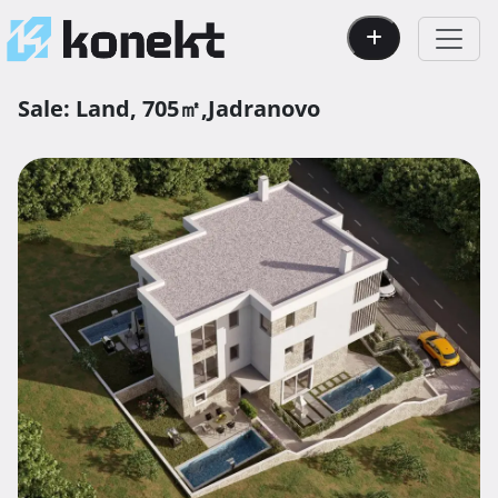
Sale:
Land,
705㎡,
Jadranovo