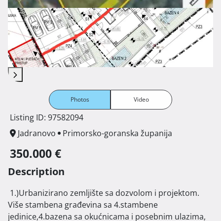
Photos
Video
Listing ID: 97582094
Jadranovo
Primorsko-goranska županija
350.000 €
Description
 1.)Urbanizirano zemljište sa dozvolom i projektom.

Više stambena građevina sa 4.stambene 
jedinice,4.bazena sa okućnicama i posebnim ulazima, 