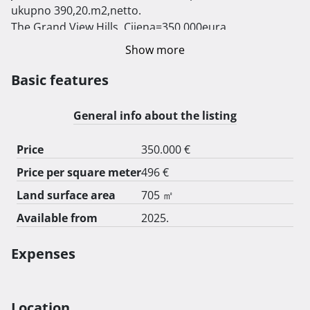
ukupno 390,20.m2,netto. 

The Grand View Hills, Cijena=350.000eura.

2.)Pola projekta(1/2-zemljišta ,strana prema Crikvenici, 
Show more
stanovi 2.i 4.)

Cijena=200.000eura.

Basic features
Uključeno plaćene komunalije, projektna 
dokumentacija, iskopi...

General info about the listing
Pravomoćna građevinska dozvola, koja uključuje 
rješenje i projekte za sve uvjete, prilazni put, struja, 
Price
350.000 €
voda, odvodnja, kanalizacija-bio diskovi. 
Price per square meter
496 €
Land surface area
705 ㎡
Available from
2025.
Expenses
Location