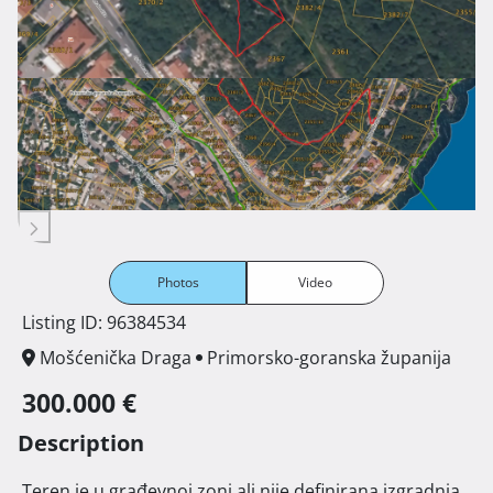
Photos
Video
Listing ID: 96384534
Mošćenička Draga
Primorsko-goranska županija
300.000 €
Description
 Teren je u građevnoj zoni ali nije definirana izgradnja 