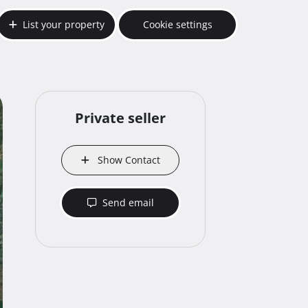
List your property
Cookie settings
Private seller
Show Contact
Send email