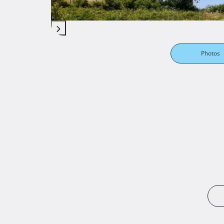
kapaciteta), ugostiteljske građevine, sportski
kampa.

Sukladno prostorno-planskim uvjetima na zem
Photos
nadzemno.

(Opaska: ovo su pretpostavljene vrijednosti a 
ishođenje posebnih uvjeta za predmetnu lokaci
Prilaz zemljištu je s asfaltirane javno prometn
Na zemljištu se nalazi manji ribnjak a uz samu
Infrastruktura: struja, voda.

Vlasništvo: čisto, 1/1, fizička osoba, bez tereta.
Cijena: 131.000 EUR (25 EUR/m2 građevinskog 
zemljišta + idejni projekt za vilu gratis).
