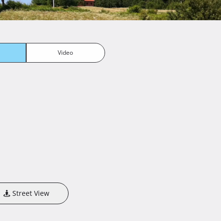
 tereni, bazen te poslovne i pomoćne zgrade za potrebe rada 
ljištu “T” namjene mogućnost gradnje cca 4.300 m2 GBP 
Video
točni podaci dobit će se izradom idejnog projekta za 
ju).

e površine.

 južnu među zemljišta protječe potok.



Street View
zemljišta + 3 EUR/m2 poljopr.
