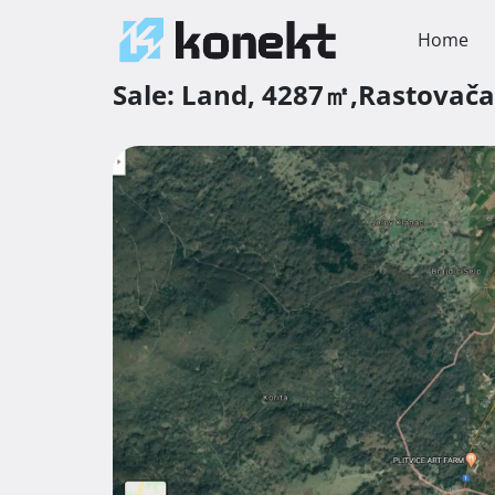
Home
Sale:
Land,
4287㎡,
Rastovač